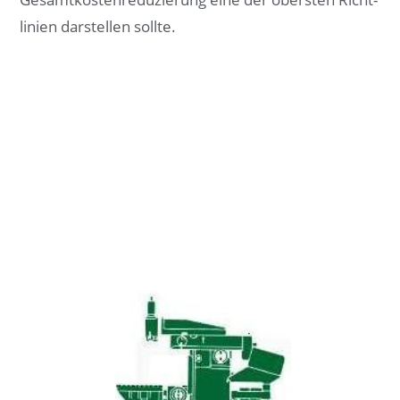
li­ni­en dar­stel­len soll­te.