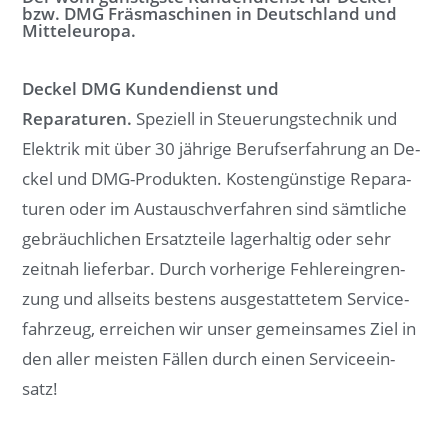
bzw. DMG Fräsmaschinen in Deutschland und
Mitteleuropa.
Deckel DMG Kundendienst und
Reparaturen.
Spe­zi­ell in Steue­rungs­tech­nik und
Elek­trik mit über 30 jäh­ri­ge Be­rufs­er­fah­rung an De­
ckel und DMG-Pro­duk­ten. Kos­ten­güns­ti­ge Re­pa­ra­
tu­ren oder im Aus­tausch­­verfahren sind sämt­li­che
ge­bräuch­li­chen Er­satz­tei­le la­ger­hal­tig oder sehr
zeit­nah lie­fer­bar. Durch vor­he­ri­ge Feh­ler­ein­gren­
zung und all­seits bes­tens aus­ge­stat­te­tem Ser­vice­
fahr­zeug, er­rei­chen wir un­ser ge­mein­sa­mes Ziel in
den al­ler meis­ten Fäl­len durch ei­nen Ser­vice­ein­
satz!