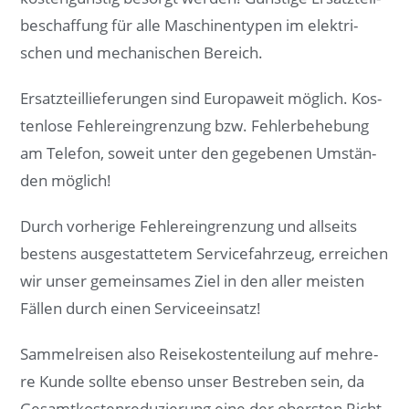
be­schaf­fung für al­le Ma­schi­nen­ty­pen im ­elek­tri­
schen und me­cha­ni­schen Be­reich.
Er­satz­teil­lie­fe­run­gen sind Eu­ro­pa­weit mög­lich. Kos­
ten­lo­se Feh­ler­ein­gren­zung bzw. Feh­ler­be­he­bung
am Te­le­fon, so­weit un­ter den ge­ge­be­nen Um­stän­
den mög­lich!
Durch vor­he­ri­ge Feh­ler­ein­gren­zung und all­seits
bes­ten­s ­aus­ge­stat­te­tem Ser­vice­fahr­zeug, er­rei­chen
wir un­ser ge­mein­sa­mes Ziel in den al­ler meis­ten
Fäl­len durch ei­nen Ser­vice­ein­satz!
Sam­mel­rei­sen al­so Rei­se­kos­ten­tei­lung auf meh­re­
re Kun­de ­soll­te eben­so un­ser Be­stre­ben sein, da
Ge­samt­kos­ten­re­du­zie­run­g ei­ne der obers­ten Richt­