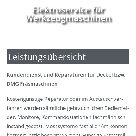
Elektroservice für
Werkzeugmaschinen
Leistungsübersicht
Kundendienst und Reparaturen für Deckel bzw.
DMG Fräsmaschinen
Kos­ten­güns­ti­ge Re­pa­ra­tur oder im Aus­tau­sch­­ver­­­
fah­ren wer­den sämt­li­che ge­bräuch­li­chen Be­dien­fel­
der, Mo­ni­to­re, Kom­man­dosta­tio­nen fach­män­nisch
in­stan­d­­ ge­setzt. Mess­sys­te­me fast al­ler Art kön­nen
kos­ten­güns­tig be­sorgt wer­den! Güns­ti­ge Er­satz­teil­