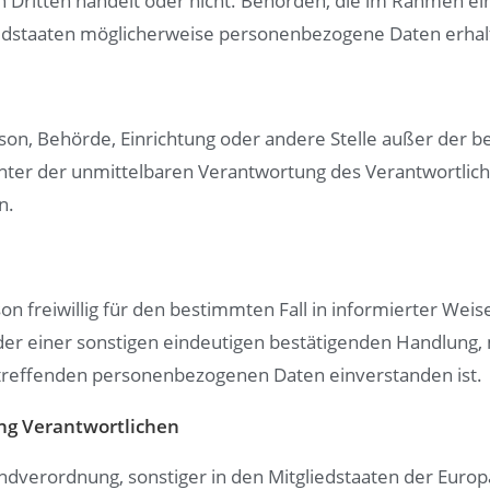
en Dritten handelt oder nicht. Behörden, die im Rahmen 
dstaaten möglicherweise personenbezogene Daten erhalte
 Person, Behörde, Einrichtung oder andere Stelle außer de
nter der unmittelbaren Verantwortung des Verantwortlich
n.
rson freiwillig für den bestimmten Fall in informierter W
er einer sonstigen eindeutigen bestätigenden Handlung, 
 betreffenden personenbezogenen Daten einverstanden ist.
ung Verantwortlichen
ndverordnung, sonstiger in den Mitgliedstaaten der Eur